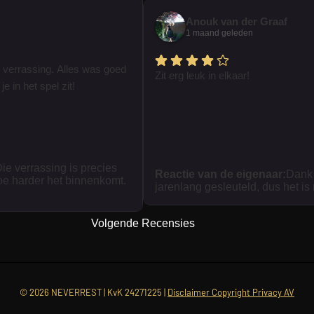
Anouk van der Graaf
1 maand geleden
 verrassing. Alles was goed
Zit erg leuk in elkaar!
je in het spel zit!
ie verrassing is precies
Reactie van de eigenaar:
Dank 
oe harder het binnenkomt.
jarenlang gesleuteld, dus het is
Volgende Recensies
© 2026 NEVERREST | KvK 24271225 |
Disclaimer Copyright Privacy AV