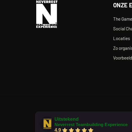
ONZE 
The Gam
Social Ch
Locaties
Zo organis
Voorbeeld
Uitstekend
Neverrest Teambuilding Experience
4.9