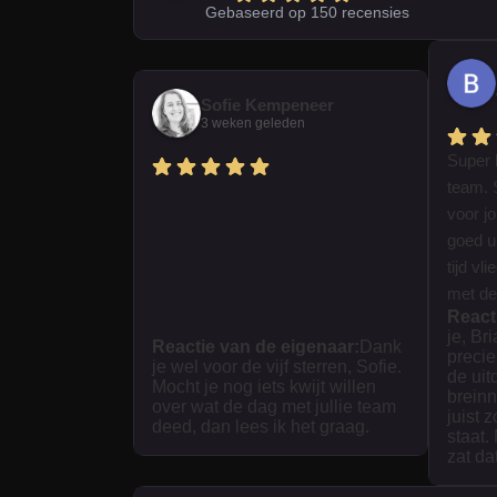
Gebaseerd op 150 recensies
Sofie Kempeneer
3 weken geleden
Super 
team. 
voor j
goed ui
tijd vl
met dez
React
je, Br
Reactie van de eigenaar:
Dank
precie
je wel voor de vijf sterren, Sofie.
de uit
Mocht je nog iets kwijt willen
breinn
over wat de dag met jullie team
juist 
deed, dan lees ik het graag.
staat.
zat da