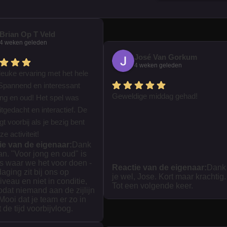
Brian Op T Veld
4 weken geleden
José Van Gorkum
4 weken geleden
leuke ervaring met het hele
Spannend en interessant
Geweldige middag gehad!
ong en oud! Het spel was
tgedacht en interactief. De
iegt voorbij als je bezig bent
e activiteit!
ie van de eigenaar:
Dank
ian. "Voor jong en oud" is
s waar we het voor doen -
Reactie van de eigenaar:
Dank
daging zit bij ons op
je wel, Jose. Kort maar krachtig.
iveau en niet in conditie,
Tot een volgende keer.
zodat niemand aan de zijlijn
 Mooi dat je team er zo in
t de tijd voorbijvloog.