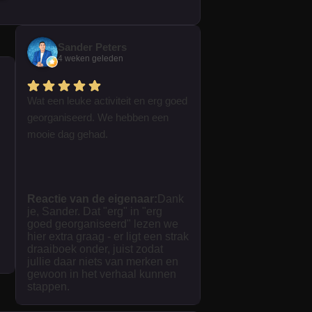
Sander Peters
4 weken geleden
Wat een leuke activiteit en erg goed
georganiseerd. We hebben een
mooie dag gehad.
Reactie van de eigenaar:
Dank
je, Sander. Dat "erg" in "erg
goed georganiseerd" lezen we
hier extra graag - er ligt een strak
draaiboek onder, juist zodat
jullie daar niets van merken en
gewoon in het verhaal kunnen
stappen.