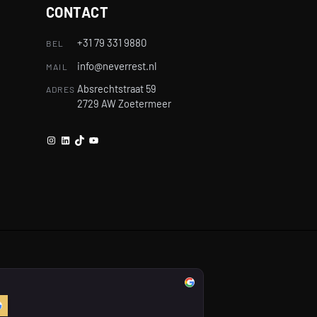
CONTACT
+31 79 331 9880
BEL
info@neverrest.nl
MAIL
Absrechtstraat 59
ADRES
2729 AW Zoetermeer
Instagram
LinkedIn
TikTok
YouTube