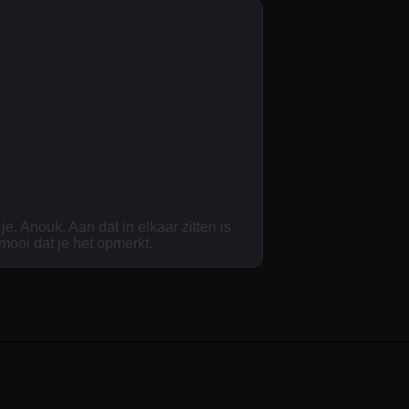
je, Anouk. Aan dat in elkaar zitten is
 mooi dat je het opmerkt.