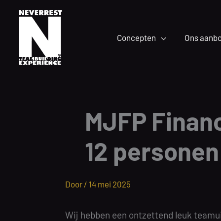
Ga
naar
de
Concepten
Ons aanb
inhoud
MJFP Financ
12 personen 
Door /
14 mei 2025
Wij hebben een ontzettend leuk teamu