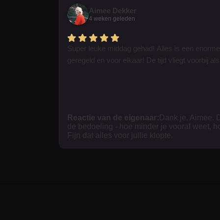
Aimee Dekker
4 weken geleden
Super leuke middag gehad! Alles is een enorme
geregeld en voor elkaar! De tijd vliegt voorbij als 
Reactie van de eigenaar:
Dank je, Aimee. D
de bedoeling - hoe minder je vooraf weet, h
Fijn dat alles voor jullie klopte.