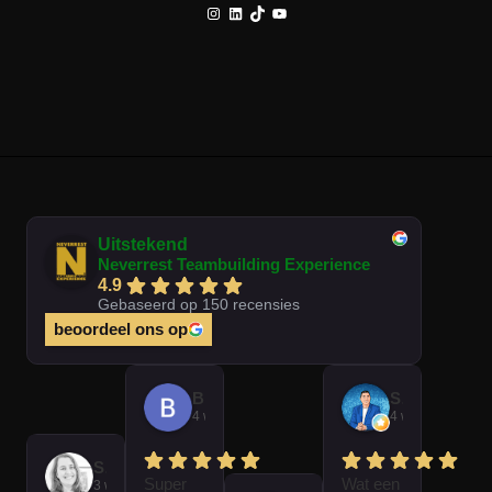
Instagram
LinkedIn
TikTok
YouTube
Uitstekend
Neverrest Teambuilding Experience
4.9
Gebaseerd op 150 recensies
beoordeel ons op
Brian Op T Veld
Sander Peters
4 weken geleden
4 weken gelede
Sofie Kempeneer
Super
Wat een
3 weken geleden