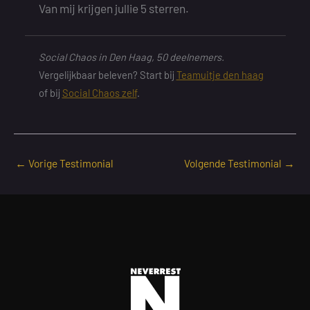
Van mij krijgen jullie 5 sterren.
Social Chaos in Den Haag, 50 deelnemers.
Vergelijkbaar beleven? Start bij
Teamuitje den haag
of bij
Social Chaos zelf
.
←
Vorige Testimonial
Volgende Testimonial
→