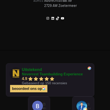
Absrechtstraat 59
ADRES
2729 AW Zoetermeer
Instagram
LinkedIn
TikTok
YouTube
Uitstekend
Neverrest Teambuilding Experience
4.9
Gebaseerd op 150 recensies
beoordeel ons op
Brian Op T Veld
Sander Peters
4 weken geleden
1 maand gelede