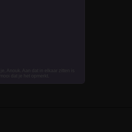
je, Anouk. Aan dat in elkaar zitten is
 mooi dat je het opmerkt.