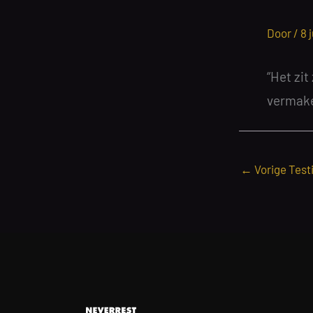
Door /
8 
“Het zit
vermake
←
Vorige Test