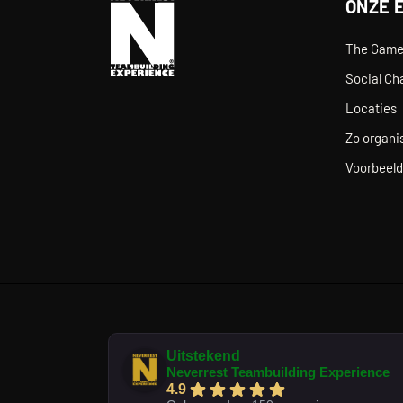
ONZE 
The Gam
Social Ch
Locaties
Zo organis
Voorbeeld
Uitstekend
Neverrest Teambuilding Experience
4.9