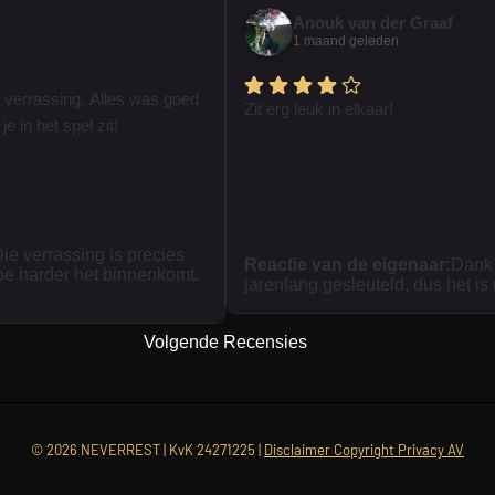
Anouk van der Graaf
1 maand geleden
 verrassing. Alles was goed
Zit erg leuk in elkaar!
je in het spel zit!
ie verrassing is precies
Reactie van de eigenaar:
Dank 
oe harder het binnenkomt.
jarenlang gesleuteld, dus het is
Volgende Recensies
© 2026 NEVERREST | KvK 24271225 |
Disclaimer Copyright Privacy AV