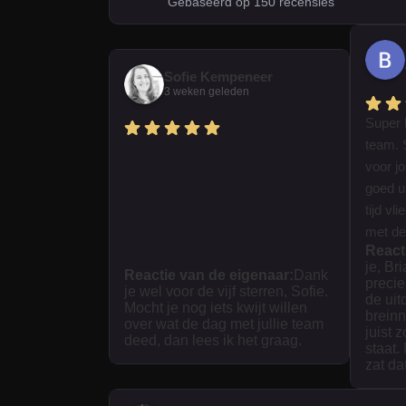
Gebaseerd op 150 recensies
Sofie Kempeneer
3 weken geleden
Super 
team. 
voor j
goed ui
tijd vl
met dez
React
je, Br
Reactie van de eigenaar:
Dank
precie
je wel voor de vijf sterren, Sofie.
de uit
Mocht je nog iets kwijt willen
breinn
over wat de dag met jullie team
juist 
deed, dan lees ik het graag.
staat.
zat da