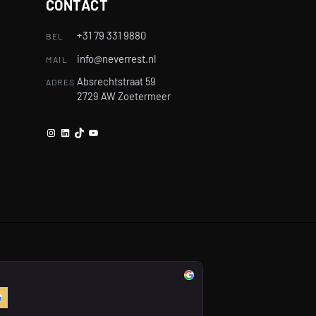
CONTACT
+31 79 331 9880
BEL
info@neverrest.nl
MAIL
Absrechtstraat 59
ADRES
2729 AW Zoetermeer
Instagram
LinkedIn
TikTok
YouTube