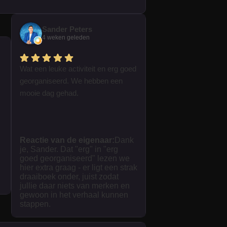
Sander Peters
4 weken geleden
Wat een leuke activiteit en erg goed
georganiseerd. We hebben een
mooie dag gehad.
Reactie van de eigenaar:
Dank
je, Sander. Dat "erg" in "erg
goed georganiseerd" lezen we
hier extra graag - er ligt een strak
draaiboek onder, juist zodat
jullie daar niets van merken en
gewoon in het verhaal kunnen
stappen.