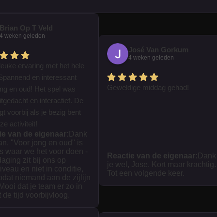
Brian Op T Veld
4 weken geleden
José Van Gorkum
4 weken geleden
leuke ervaring met het hele
Spannend en interessant
Geweldige middag gehad!
ong en oud! Het spel was
tgedacht en interactief. De
iegt voorbij als je bezig bent
e activiteit!
ie van de eigenaar:
Dank
ian. "Voor jong en oud" is
s waar we het voor doen -
Reactie van de eigenaar:
Dank
daging zit bij ons op
je wel, Jose. Kort maar krachtig.
iveau en niet in conditie,
Tot een volgende keer.
zodat niemand aan de zijlijn
 Mooi dat je team er zo in
t de tijd voorbijvloog.