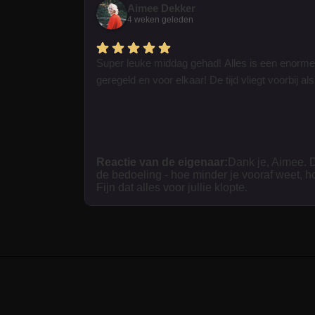
Aimee Dekker
4 weken geleden
Super leuke middag gehad! Alles is een enorme
geregeld en voor elkaar! De tijd vliegt voorbij als 
Reactie van de eigenaar:
Dank je, Aimee. D
de bedoeling - hoe minder je vooraf weet, h
Fijn dat alles voor jullie klopte.