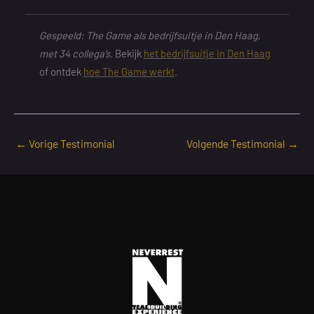
Gespeeld: The Game als bedrijfsuitje in Den Haag,
met 34 collega’s.
Bekijk
het bedrijfsuitje in Den Haag
of ontdek
hoe The Game werkt
.
←
Vorige Testimonial
Volgende Testimonial
→