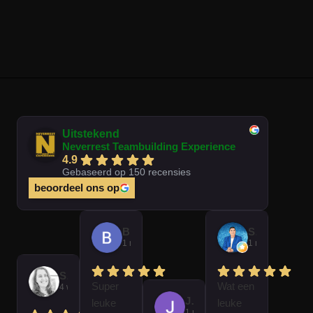
Uitstekend
Neverrest Teambuilding Experience
4.9
Gebaseerd op 150 recensies
beoordeel ons op
Brian Op T Veld
Sander Peters
1 maand geleden
1 maand gelede
Sofie Kempeneer
Super
Wat een
4 weken geleden
José Van Gorkum
leuke
leuke
1 maand geleden