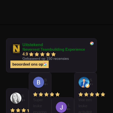
Uitstekend
Neverrest Teambuilding Experience
4.9
Gebaseerd op 150 recensies
beoordeel ons op
Brian Op T Veld
Sander Peters
4 weken geleden
4 weken gelede
Sofie Kempeneer
Super
Wat een
3 weken geleden
José Van Gorkum
leuke
leuke
4 weken geleden
ervaring
activiteit