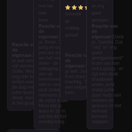
met het
en erg
hele
goed
Geweldi
team.
georgani
ge
Reactie van
Reactie van
Spanne
seerd.
middag
de
de
nd en
We
gehad!
eigenaar:
Dank
eigenaar:
Dank
interess
hebben
je, Brian. "Voor
je, Sander. Dat
Reactie van
jong en oud" is
"erg" in "erg
ant voor
een
de
precies waar
goed
eigenaar:
Dank
jong en
Reactie van
mooie
we het voor
georganiseerd"
je wel voor de
de
oud! Het
dag
doen - de
lezen we hier
vijf sterren,
eigenaar:
Dank
uitdaging zit bij
extra graag - er
spel
gehad.
Sofie. Mocht je
je wel, Jose.
ons op
ligt een strak
nog iets kwijt
was
Kort maar
breinniveau en
draaiboek
willen over wat
krachtig. Tot
goed
niet in conditie,
onder, juist
de dag met
een volgende
juist zodat
zodat jullie
uitgedac
jullie team
keer.
niemand aan
daar niets van
deed, dan lees
ht en
de zijlijn staat.
merken en
ik het graag.
interacti
Mooi dat je
gewoon in het
team er zo in
verhaal
ef. De
zat dat de tijd
kunnen
tijd vliegt
voorbijvloog.
stappen.
voorbij