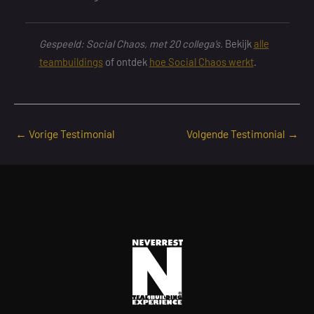
Gespeeld: Social Chaos, met 20 collega’s.
Bekijk
alle
teambuildings
of ontdek
hoe Social Chaos werkt
.
←
Vorige Testimonial
Volgende Testimonial
→