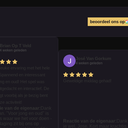
beoordeel ons op
Brian Op T Veld
4 weken geleden
José Van Gorkum
4 weken geleden
leuke ervaring met het hele
Spannend en interessant
Geweldige middag gehad!
ong en oud! Het spel was
tgedacht en interactief. De
iegt voorbij als je bezig bent
e activiteit!
ie van de eigenaar:
Dank
ian. "Voor jong en oud" is
s waar we het voor doen -
Reactie van de eigenaar:
Dank
daging zit bij ons op
je wel, Jose. Kort maar krachtig.