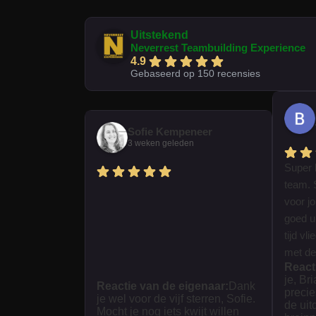
Uitstekend
Neverrest Teambuilding Experience
4.9
Gebaseerd op 150 recensies
Sofie Kempeneer
3 weken geleden
Super 
team. 
voor j
goed ui
tijd vl
met dez
React
je, Br
Reactie van de eigenaar:
Dank
precie
je wel voor de vijf sterren, Sofie.
de uit
Mocht je nog iets kwijt willen