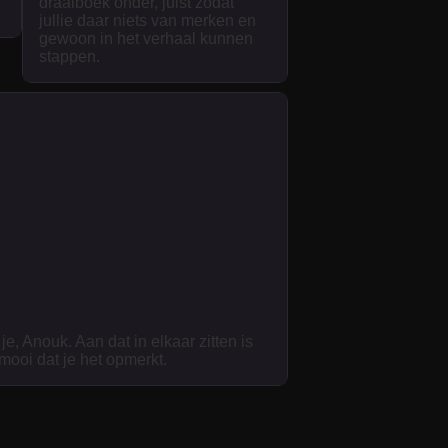
draaiboek onder, juist zodat
jullie daar niets van merken en
gewoon in het verhaal kunnen
stappen.
je, Anouk. Aan dat in elkaar zitten is
 mooi dat je het opmerkt.