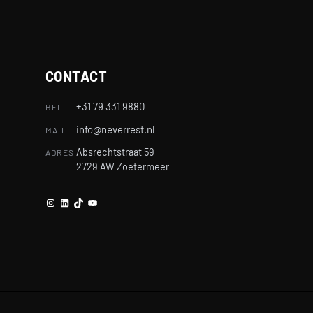
CONTACT
+31 79 331 9880
BEL
info@neverrest.nl
MAIL
Absrechtstraat 59
ADRES
2729 AW Zoetermeer
Instagram
LinkedIn
TikTok
YouTube