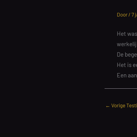
Door /
7 
Het was 
werkelij
De bege
Het is e
Een aan
←
Vorige Test