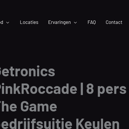
od
Locaties
Ervaringen
FAQ
Contact
etronics
inkRoccade | 8 pers 
The Game
edrijfsuitje Keulen