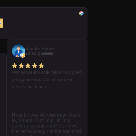
Sander Peters
1 maand geleden
Wat een leuke activiteit en erg goed
georganiseerd. We hebben een
mooie dag gehad.
Reactie van de eigenaar:
Dank
je, Sander. Dat "erg" in "erg
goed georganiseerd" lezen we
hier extra graag - er ligt een strak