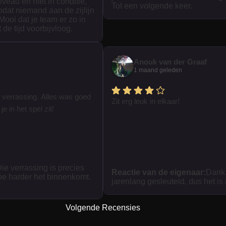
iveau en niet in conditie,
Tot een volgende keer.
zodat niemand aan de zijlijn
 Mooi dat je team er zo in
t de tijd voorbijvloog.
Anouk van der Graaf
1 maand geleden
 verrassing. Alles was goed
Zit erg leuk in elkaar!
je in het spel zit!
ie verrassing is precies
Reactie van de eigenaar:
Dank 
oe harder het binnenkomt.
jarenlang gesleuteld, dus het is
Volgende Recensies