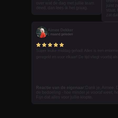
breinn
over wat de dag met jullie team
juist 
deed, dan lees ik het graag.
staat.
zat da
Aimee Dekker
1 maand geleden
Super leuke middag gehad! Alles is een enorme
geregeld en voor elkaar! De tijd vliegt voorbij als 
Reactie van de eigenaar:
Dank je, Aimee. D
de bedoeling - hoe minder je vooraf weet, h
Fijn dat alles voor jullie klopte.