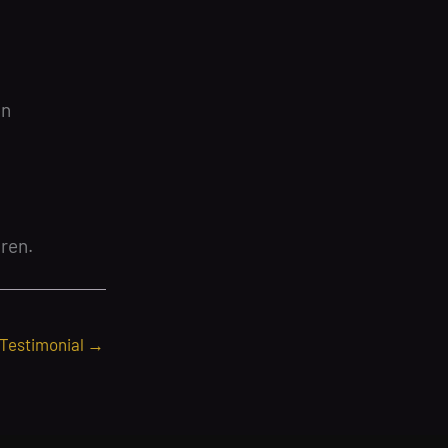
en
ren.
 Testimonial
→