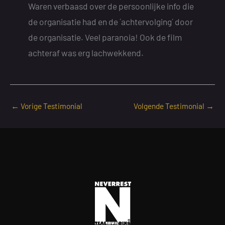
Waren verbaasd over de persoonlijke info die
de organisatie had en de ´achtervolging´ door
de organisatie. Veel paranoia! Ook de film
achteraf was erg lachwekkend.
←
Vorige Testimonial
Volgende Testimonial
→