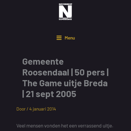
Ga
naar
de
inhoud
Menu
Gemeente
Roosendaal | 50 pers |
The Game uitje Breda
| 21 sept 2005
Door /
4 januari 2014
Veel mensen vonden het een verrassend uitje.