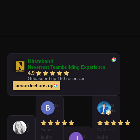
Uitstekend
Neverrest Teambuilding Experience
4.9
Gebaseerd op 150 recensies
beoordeel ons op
Brian Op T Veld
Sander Peters
4 weken geleden
4 weken gelede
Sofie Kempeneer
Super
Wat een
3 weken geleden
José Van Gorkum
leuke
leuke