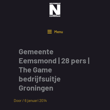
Ga
naar
de
inhoud
Menu
Gemeente
Eemsmond | 28 pers |
The Game
bedrijfsuitje
Groningen
Door /
6 januari 2014