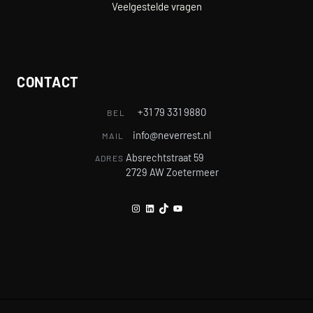
Veelgestelde vragen
CONTACT
+31 79 331 9880
BEL
info@neverrest.nl
MAIL
Absrechtstraat 59
ADRES
2729 AW Zoetermeer
Instagram
LinkedIn
TikTok
YouTube