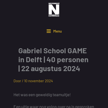
Ga
naar
de
inhoud
Menu
Gabriel School GAME
in Delft | 40 personen
| 22 augustus 2024
Door /
10 november 2024
Het was een geweldig teamuitje!
Een uitje waar nog volop over na is gesproken