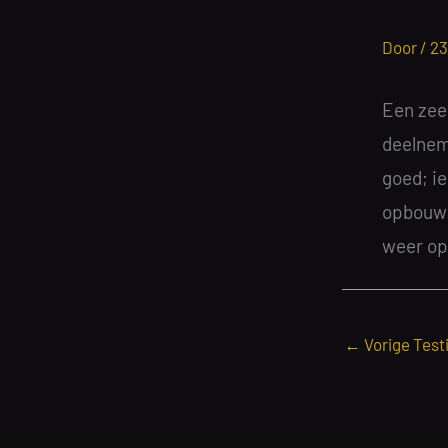
Door /
23
Een zee
deelnem
goed; i
opbouw 
weer op
←
Vorige Test