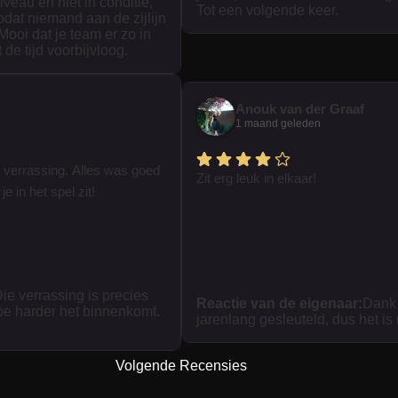
iveau en niet in conditie,
Tot een volgende keer.
zodat niemand aan de zijlijn
 Mooi dat je team er zo in
t de tijd voorbijvloog.
Anouk van der Graaf
1 maand geleden
 verrassing. Alles was goed
Zit erg leuk in elkaar!
je in het spel zit!
ie verrassing is precies
Reactie van de eigenaar:
Dank 
oe harder het binnenkomt.
jarenlang gesleuteld, dus het is
Volgende Recensies