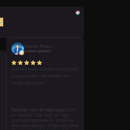
Sander Peters
4 weken geleden
Wat een leuke activiteit en erg goed
georganiseerd. We hebben een
mooie dag gehad.
Reactie van de eigenaar:
Dank
je, Sander. Dat "erg" in "erg
goed georganiseerd" lezen we
hier extra graag - er ligt een strak