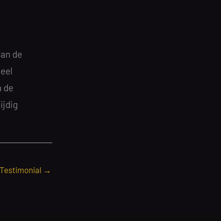
van de
eel
n de
ijdig
 Testimonial
→