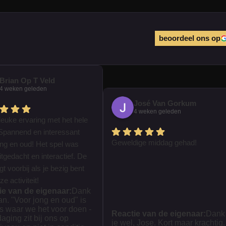
beoordeel ons op
Brian Op T Veld
4 weken geleden
José Van Gorkum
4 weken geleden
leuke ervaring met het hele
Spannend en interessant
Geweldige middag gehad!
ong en oud! Het spel was
tgedacht en interactief. De
iegt voorbij als je bezig bent
e activiteit!
ie van de eigenaar:
Dank
ian. "Voor jong en oud" is
s waar we het voor doen -
Reactie van de eigenaar:
Dank
daging zit bij ons op
je wel, Jose. Kort maar krachtig.