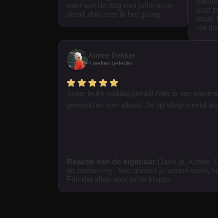
breinn
over wat de dag met jullie team
juist 
deed, dan lees ik het graag.
staat.
zat da
Aimee Dekker
4 weken geleden
Super leuke middag gehad! Alles is een enorme
geregeld en voor elkaar! De tijd vliegt voorbij als 
Reactie van de eigenaar:
Dank je, Aimee. D
de bedoeling - hoe minder je vooraf weet, h
Fijn dat alles voor jullie klopte.