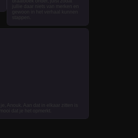
draaiboek onder, juist zodat
jullie daar niets van merken en
gewoon in het verhaal kunnen
stappen.
je, Anouk. Aan dat in elkaar zitten is
 mooi dat je het opmerkt.