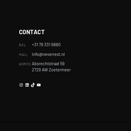
CONTACT
+31 79 331 9880
BEL
info@neverrest.nl
MAIL
Absrechtstraat 59
ADRES
2729 AW Zoetermeer
Instagram
LinkedIn
TikTok
YouTube