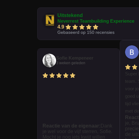
Uitstekend
Neverrest Teambuilding Experience
4.9
Gebaseerd op 150 recensies
Sofie Kempeneer
3 weken geleden
Super 
team. 
voor j
goed ui
tijd vl
met dez
React
je, Br
Reactie van de eigenaar:
Dank
precie
je wel voor de vijf sterren, Sofie.
de uit
Mocht je nog iets kwijt willen