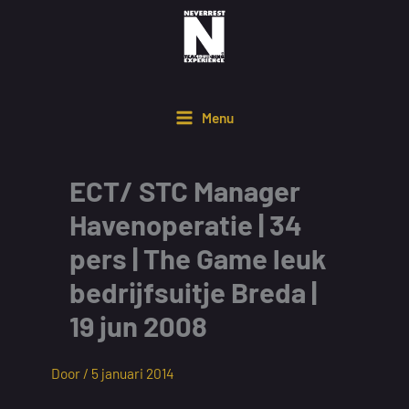
Ga
naar
de
inhoud
Menu
ECT/ STC Manager
Havenoperatie | 34
pers | The Game leuk
bedrijfsuitje Breda |
19 jun 2008
Door /
5 januari 2014