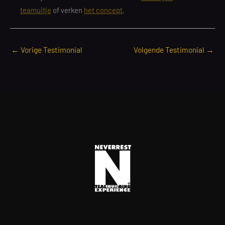
teamuitje
of verken
het concept
.
←
Vorige Testimonial
Volgende Testimonial
→