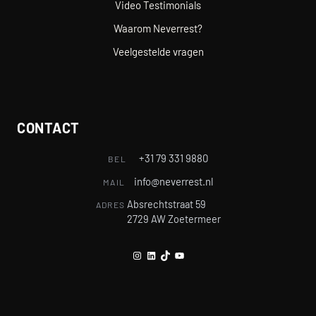
Video Testimonials
Waarom Neverrest?
Veelgestelde vragen
CONTACT
+31 79 331 9880
BEL
info@neverrest.nl
MAIL
Absrechtstraat 59
ADRES
2729 AW Zoetermeer
Instagram
LinkedIn
TikTok
YouTube