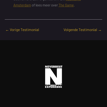
Amsterdam
of lees meer over
The Game
.
←
Vorige Testimonial
Volgende Testimonial
→