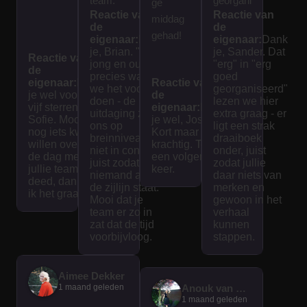
team.
georgani
ge
Reactie van
Reactie van
Spanne
seerd.
middag
de
de
nd en
We
gehad!
eigenaar:
Dank
eigenaar:
Dank
interess
hebben
je, Brian. "Voor
je, Sander. Dat
Reactie van
jong en oud" is
"erg" in "erg
ant voor
een
de
precies waar
goed
eigenaar:
Dank
jong en
Reactie van
mooie
we het voor
georganiseerd"
je wel voor de
de
oud! Het
dag
doen - de
lezen we hier
vijf sterren,
eigenaar:
Dank
uitdaging zit bij
extra graag - er
spel
gehad.
Sofie. Mocht je
je wel, Jose.
ons op
ligt een strak
nog iets kwijt
was
Kort maar
breinniveau en
draaiboek
willen over wat
krachtig. Tot
goed
niet in conditie,
onder, juist
de dag met
een volgende
juist zodat
zodat jullie
uitgedac
jullie team
keer.
niemand aan
daar niets van
deed, dan lees
ht en
de zijlijn staat.
merken en
ik het graag.
interacti
Mooi dat je
gewoon in het
team er zo in
verhaal
ef. De
zat dat de tijd
kunnen
tijd vliegt
voorbijvloog.
stappen.
voorbij
als je
Aimee Dekker
bezig
1 maand geleden
Anouk van der Graaf
bent
1 maand geleden