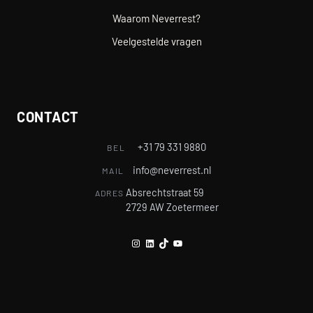
Waarom Neverrest?
Veelgestelde vragen
CONTACT
+31 79 331 9880
BEL
info@neverrest.nl
MAIL
Absrechtstraat 59
ADRES
2729 AW Zoetermeer
Instagram
LinkedIn
TikTok
YouTube