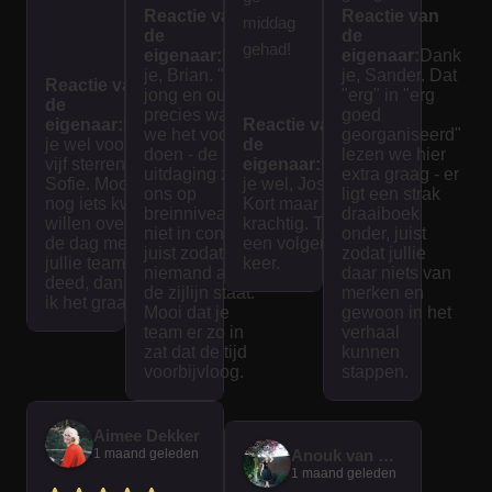
Reactie van
Reactie van
Spanne
seerd.
middag
de
de
nd en
We
gehad!
eigenaar:
Dank
eigenaar:
Dank
interess
hebben
je, Brian. "Voor
je, Sander. Dat
Reactie van
jong en oud" is
"erg" in "erg
ant voor
een
de
precies waar
goed
eigenaar:
Dank
jong en
Reactie van
mooie
we het voor
georganiseerd"
je wel voor de
de
oud! Het
dag
doen - de
lezen we hier
vijf sterren,
eigenaar:
Dank
uitdaging zit bij
extra graag - er
spel
gehad.
Sofie. Mocht je
je wel, Jose.
ons op
ligt een strak
nog iets kwijt
was
Kort maar
breinniveau en
draaiboek
willen over wat
krachtig. Tot
goed
niet in conditie,
onder, juist
de dag met
een volgende
juist zodat
zodat jullie
uitgedac
jullie team
keer.
niemand aan
daar niets van
deed, dan lees
ht en
de zijlijn staat.
merken en
ik het graag.
interacti
Mooi dat je
gewoon in het
team er zo in
verhaal
ef. De
zat dat de tijd
kunnen
tijd vliegt
voorbijvloog.
stappen.
voorbij
als je
Aimee Dekker
bezig
1 maand geleden
Anouk van der Graaf
bent
1 maand geleden