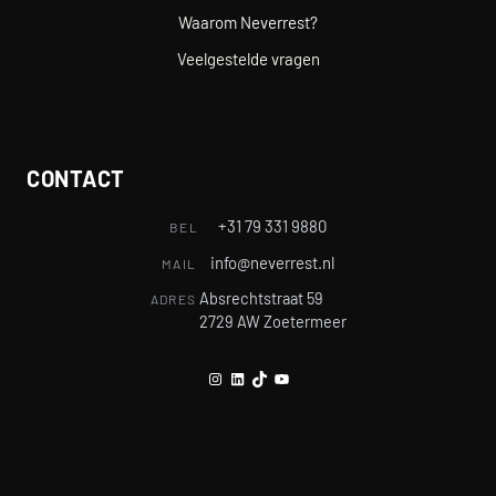
Waarom Neverrest?
Veelgestelde vragen
CONTACT
+31 79 331 9880
BEL
info@neverrest.nl
MAIL
Absrechtstraat 59
ADRES
2729 AW Zoetermeer
Instagram
LinkedIn
TikTok
YouTube