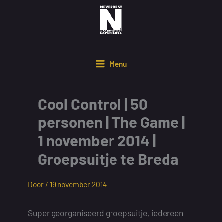
Ga
naar
de
inhoud
Menu
Cool Control | 50
personen | The Game |
1 november 2014 |
Groepsuitje te Breda
Door /
19 november 2014
Super georganiseerd groepsuitje, iedereen