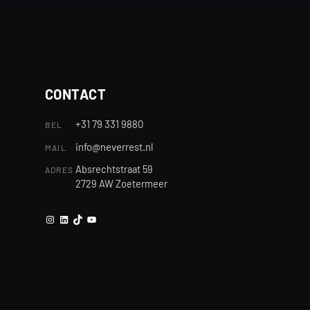
CONTACT
+31 79 331 9880
BEL
info@neverrest.nl
MAIL
Absrechtstraat 59
ADRES
2729 AW Zoetermeer
Instagram
LinkedIn
TikTok
YouTube