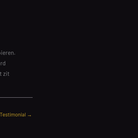
ieren.
ard
 zit
 Testimonial
→