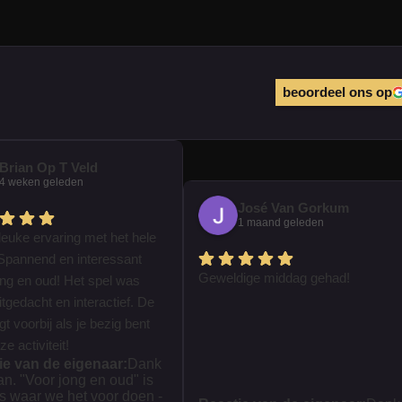
beoordeel ons op
Brian Op T Veld
4 weken geleden
José Van Gorkum
1 maand geleden
leuke ervaring met het hele
Spannend en interessant
Geweldige middag gehad!
ong en oud! Het spel was
tgedacht en interactief. De
iegt voorbij als je bezig bent
e activiteit!
ie van de eigenaar:
Dank
ian. "Voor jong en oud" is
s waar we het voor doen -