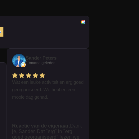
Sander Peters
1 maand geleden
Wat een leuke activiteit en erg goed
georganiseerd. We hebben een
mooie dag gehad.
Reactie van de eigenaar:
Dank
je, Sander. Dat "erg" in "erg
goed georganiseerd" lezen we