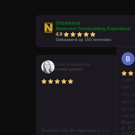
Uitstekend
Neverrest Teambuilding Experience
4.9
Gebaseerd op 150 recensies
Sofie Kempeneer
3 weken geleden
Super 
team. 
voor j
goed ui
tijd vl
met dez
React
je, Br
Reactie van de eigenaar:
Dank
precie