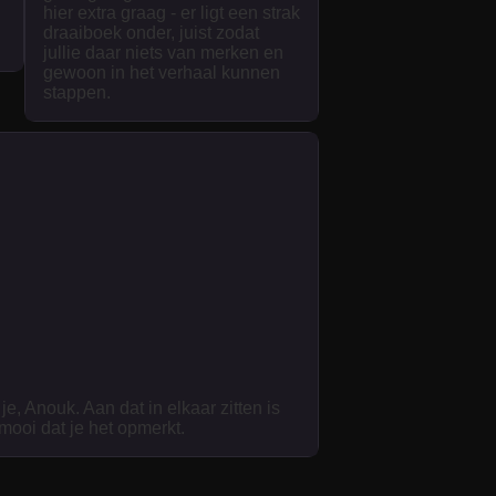
hier extra graag - er ligt een strak
draaiboek onder, juist zodat
jullie daar niets van merken en
gewoon in het verhaal kunnen
stappen.
je, Anouk. Aan dat in elkaar zitten is
 mooi dat je het opmerkt.