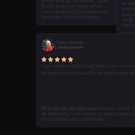
je wel voor de vijf sterren, Sofie.
de uit
Mocht je nog iets kwijt willen
breinn
over wat de dag met jullie team
juist 
deed, dan lees ik het graag.
staat.
zat da
Aimee Dekker
1 maand geleden
Super leuke middag gehad! Alles is een enorme
geregeld en voor elkaar! De tijd vliegt voorbij als 
Reactie van de eigenaar:
Dank je, Aimee. D
de bedoeling - hoe minder je vooraf weet, h
Fijn dat alles voor jullie klopte.