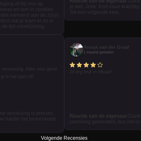
Reactie van de eigenaar:
Dank
daging zit bij ons op
je wel, Jose. Kort maar krachtig.
iveau en niet in conditie,
Tot een volgende keer.
zodat niemand aan de zijlijn
 Mooi dat je team er zo in
t de tijd voorbijvloog.
Anouk van der Graaf
1 maand geleden
 verrassing. Alles was goed
Zit erg leuk in elkaar!
je in het spel zit!
ie verrassing is precies
Reactie van de eigenaar:
Dank 
oe harder het binnenkomt.
jarenlang gesleuteld, dus het is
Volgende Recensies