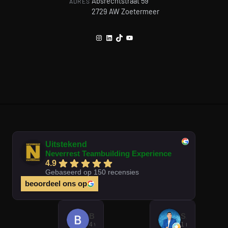
Absrechtstraat 59
ADRES
2729 AW Zoetermeer
Instagram
LinkedIn
TikTok
YouTube
Uitstekend
Neverrest Teambuilding Experience
4.9
Gebaseerd op 150 recensies
beoordeel ons op
Brian Op T Veld
Sander Peters
4 weken geleden
1 maand gelede