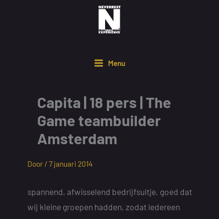
Ga
naar
de
inhoud
Menu
Capita | 18 pers | The
Game teambuilder
Amsterdam
Door /
7 januari 2014
spannend, afwisselend bedrijfsuitje, goed dat
wij kleine groepen hadden, zodat iedereen