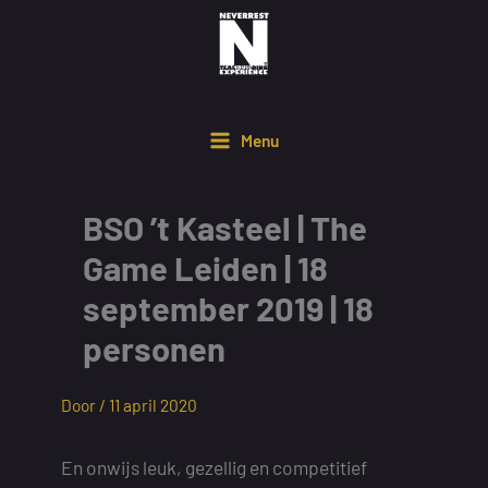
Ga
naar
de
inhoud
Menu
BSO ’t Kasteel | The
Game Leiden | 18
september 2019 | 18
personen
Door /
11 april 2020
En onwijs leuk, gezellig en competitief