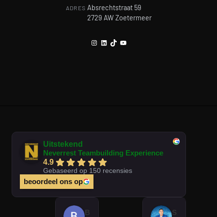
Absrechtstraat 59
ADRES
2729 AW Zoetermeer
Instagram
LinkedIn
TikTok
YouTube
Uitstekend
Neverrest Teambuilding Experience
4.9
Gebaseerd op 150 recensies
beoordeel ons op
Brian Op T Veld
Sander Peters