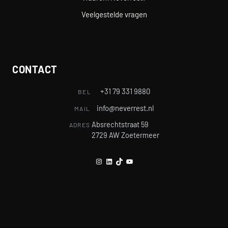
Veelgestelde vragen
CONTACT
+31 79 331 9880
BEL
info@neverrest.nl
MAIL
Absrechtstraat 59
ADRES
2729 AW Zoetermeer
Instagram
LinkedIn
TikTok
YouTube