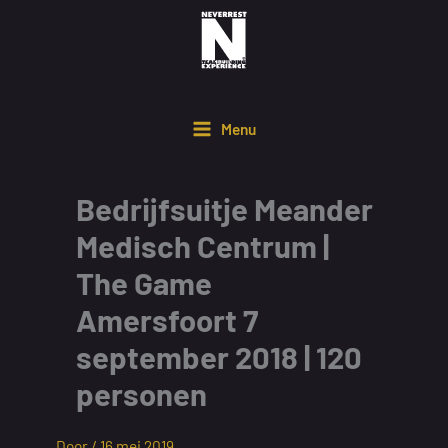
Ga
naar
de
inhoud
Menu
Bedrijfsuitje Meander
Medisch Centrum |
The Game
Amersfoort 7
september 2018 | 120
personen
Door /
16 mei 2019