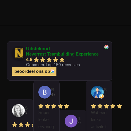
Uitstekend
Neverrest Teambuilding Experience
4.9
Gebaseerd op 150 recensies
beoordeel ons op
Brian Op T Veld
Sander Peters
4 weken geleden
4 weken gelede
Sofie Kempeneer
Super
Wat een
3 weken geleden
José Van Gorkum
leuke
leuke
4 weken geleden
ervaring
activiteit