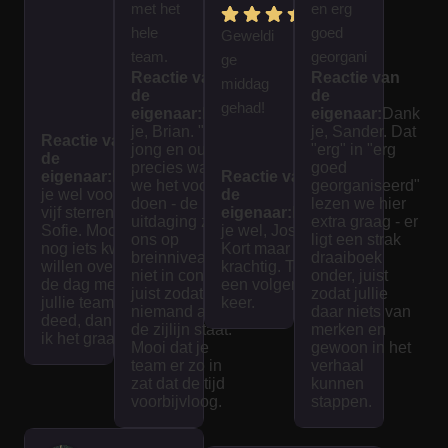
met het
en erg
hele
goed
Geweldi
team.
georgani
ge
Reactie van
Reactie van
Spanne
seerd.
middag
de
de
nd en
We
gehad!
eigenaar:
Dank
eigenaar:
Dank
interess
hebben
je, Brian. "Voor
je, Sander. Dat
Reactie van
jong en oud" is
"erg" in "erg
ant voor
een
de
precies waar
goed
eigenaar:
Dank
jong en
Reactie van
mooie
we het voor
georganiseerd"
je wel voor de
de
oud! Het
dag
doen - de
lezen we hier
vijf sterren,
eigenaar:
Dank
uitdaging zit bij
extra graag - er
spel
gehad.
Sofie. Mocht je
je wel, Jose.
ons op
ligt een strak
nog iets kwijt
was
Kort maar
breinniveau en
draaiboek
willen over wat
krachtig. Tot
goed
niet in conditie,
onder, juist
de dag met
een volgende
juist zodat
zodat jullie
uitgedac
jullie team
keer.
niemand aan
daar niets van
deed, dan lees
ht en
de zijlijn staat.
merken en
ik het graag.
interacti
Mooi dat je
gewoon in het
team er zo in
verhaal
ef. De
zat dat de tijd
kunnen
tijd vliegt
voorbijvloog.
stappen.
voorbij
als je