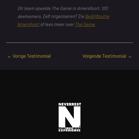
Dit team speelde The Game in Amersfoort, 120
deelnemers.
Zelf organiseren? Zie
Bedrijfsuitje
Amersfoort
of lees meer over
The Game
.
←
Vorige Testimonial
Volgende Testimonial
→