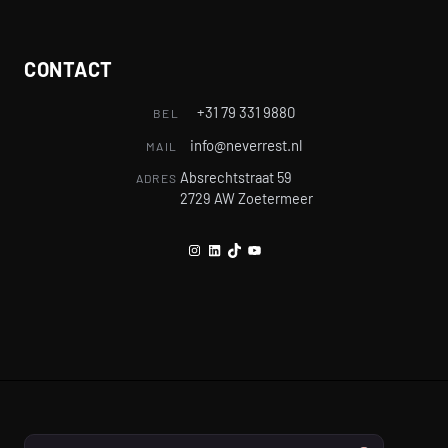
CONTACT
+31 79 331 9880
BEL
info@neverrest.nl
MAIL
Absrechtstraat 59
ADRES
2729 AW Zoetermeer
Instagram
LinkedIn
TikTok
YouTube