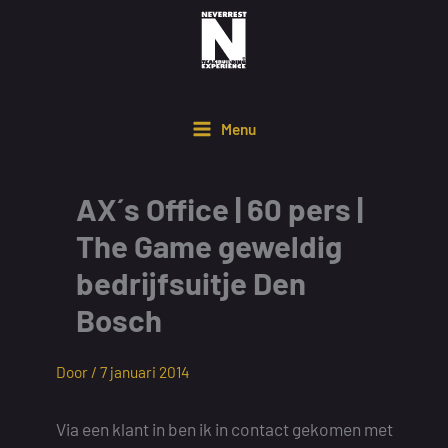
Ga
naar
de
inhoud
Menu
AX´s Office | 60 pers |
The Game geweldig
bedrijfsuitje Den
Bosch
Door /
7 januari 2014
Via een klant in ben ik in contact gekomen met