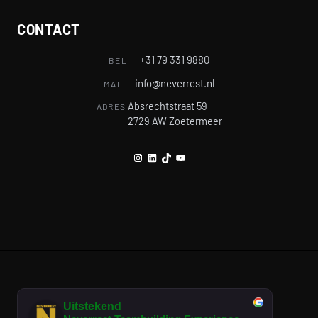
CONTACT
+31 79 331 9880
BEL
info@neverrest.nl
MAIL
Absrechtstraat 59
ADRES
2729 AW Zoetermeer
Instagram
LinkedIn
TikTok
YouTube
Uitstekend