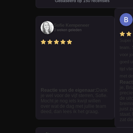
Gebaseerd op 150 recensies
Sofie Kempeneer
3 weken geleden
Super 
team. 
voor j
goed ui
tijd vl
met dez
React
je, Br
Reactie van de eigenaar:
Dank
precie
je wel voor de vijf sterren, Sofie.
de uit
Mocht je nog iets kwijt willen
breinn
over wat de dag met jullie team
juist 
deed, dan lees ik het graag.
staat.
zat da