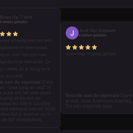
Brian Op T Veld
4 weken geleden
José Van Gorkum
4 weken geleden
leuke ervaring met het hele
Spannend en interessant
Geweldige middag gehad!
ong en oud! Het spel was
tgedacht en interactief. De
iegt voorbij als je bezig bent
e activiteit!
ie van de eigenaar:
Dank
ian. "Voor jong en oud" is
s waar we het voor doen -
Reactie van de eigenaar:
Dank
daging zit bij ons op
je wel, Jose. Kort maar krachtig.
iveau en niet in conditie,
Tot een volgende keer.
zodat niemand aan de zijlijn
 Mooi dat je team er zo in
t de tijd voorbijvloog.