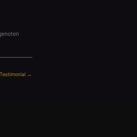
 genoten
 Testimonial
→