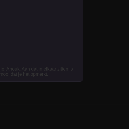
je, Anouk. Aan dat in elkaar zitten is
 mooi dat je het opmerkt.