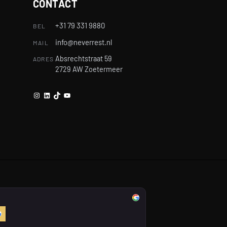
CONTACT
+31 79 331 9880
BEL
info@neverrest.nl
MAIL
Absrechtstraat 59
ADRES
2729 AW Zoetermeer
Instagram
LinkedIn
TikTok
YouTube