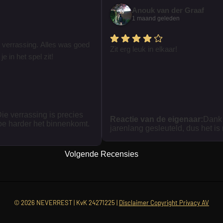
Anouk van der Graaf
1 maand geleden
 verrassing. Alles was goed
Zit erg leuk in elkaar!
je in het spel zit!
ie verrassing is precies
Reactie van de eigenaar:
Dank 
oe harder het binnenkomt.
jarenlang gesleuteld, dus het is
Volgende Recensies
© 2026 NEVERREST | KvK 24271225 |
Disclaimer Copyright Privacy AV