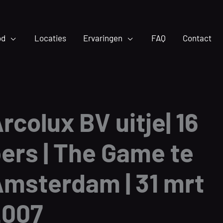
od
Locaties
Ervaringen
FAQ
Contact
rcolux BV uitje| 16
ers | The Game te
msterdam | 31 mrt
2007