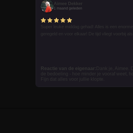
Aimee Dekker
1 maand geleden
Super leuke middag gehad! Alles is een enorme
geregeld en voor elkaar! De tijd vliegt voorbij als 
Reactie van de eigenaar:
Dank je, Aimee. D
de bedoeling - hoe minder je vooraf weet, h
Fijn dat alles voor jullie klopte.