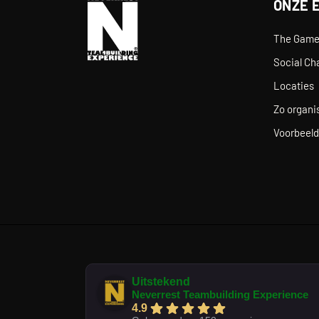
ONZE 
The Gam
Social Ch
Locaties
Zo organis
Voorbeeld
Uitstekend
Neverrest Teambuilding Experience
4.9