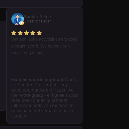
Sander Peters
1 maand geleden
Wat een leuke activiteit en erg goed
georganiseerd. We hebben een
mooie dag gehad.
Reactie van de eigenaar:
Dank
je, Sander. Dat "erg" in "erg
goed georganiseerd" lezen we
hier extra graag - er ligt een strak
draaiboek onder, juist zodat
jullie daar niets van merken en
gewoon in het verhaal kunnen
stappen.