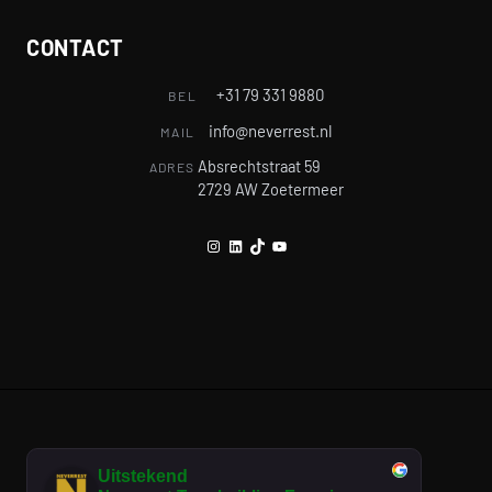
CONTACT
+31 79 331 9880
BEL
info@neverrest.nl
MAIL
Absrechtstraat 59
ADRES
2729 AW Zoetermeer
Instagram
LinkedIn
TikTok
YouTube
Uitstekend