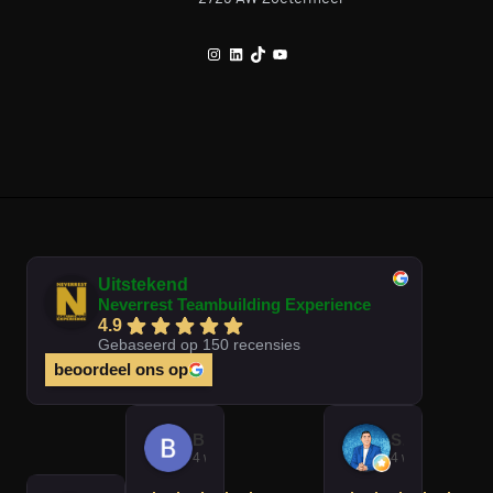
Instagram
LinkedIn
TikTok
YouTube
Uitstekend
Neverrest Teambuilding Experience
4.9
Gebaseerd op 150 recensies
beoordeel ons op
Brian Op T Veld
Sander Peters
4 weken geleden
4 weken gelede