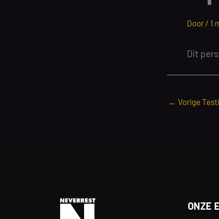
Door /
1 
Dit per
←
Vorige Test
ONZE 