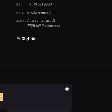
+31 79 331 9880
BEL
info@neverrest.nl
MAIL
Absrechtstraat 59
ADRES
2729 AW Zoetermeer
Instagram
LinkedIn
TikTok
YouTube