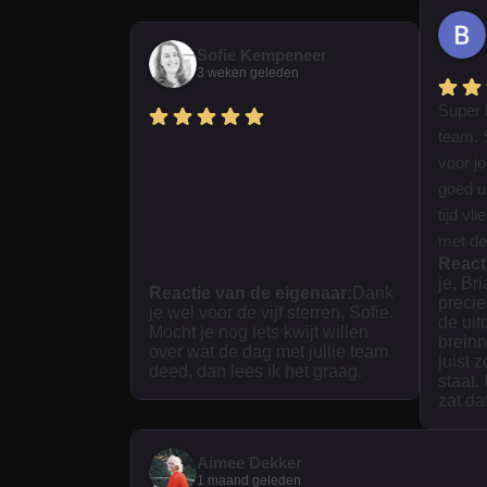
Sofie Kempeneer
3 weken geleden
Super 
team. 
voor j
goed ui
tijd vl
met dez
React
je, Br
Reactie van de eigenaar:
Dank
precie
je wel voor de vijf sterren, Sofie.
de uit
Mocht je nog iets kwijt willen
breinn
over wat de dag met jullie team
juist 
deed, dan lees ik het graag.
staat.
zat da
Aimee Dekker
1 maand geleden