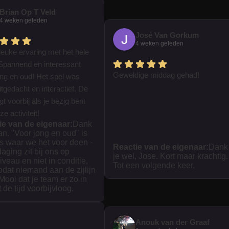
Brian Op T Veld
4 weken geleden
José Van Gorkum
4 weken geleden
leuke ervaring met het hele
Spannend en interessant
Geweldige middag gehad!
ong en oud! Het spel was
tgedacht en interactief. De
iegt voorbij als je bezig bent
e activiteit!
ie van de eigenaar:
Dank
ian. "Voor jong en oud" is
s waar we het voor doen -
Reactie van de eigenaar:
Dank
daging zit bij ons op
je wel, Jose. Kort maar krachtig.
iveau en niet in conditie,
Tot een volgende keer.
zodat niemand aan de zijlijn
 Mooi dat je team er zo in
t de tijd voorbijvloog.
Anouk van der Graaf