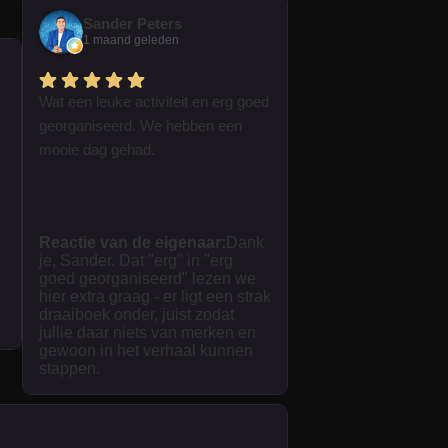
Sander Peters
1 maand geleden
Wat een leuke activiteit en erg goed
georganiseerd. We hebben een
mooie dag gehad.
Reactie van de eigenaar:
Dank
je, Sander. Dat "erg" in "erg
goed georganiseerd" lezen we
hier extra graag - er ligt een strak
draaiboek onder, juist zodat
jullie daar niets van merken en
gewoon in het verhaal kunnen
stappen.