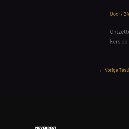
Door /
24
Ontzett
kers op 
←
Vorige Test