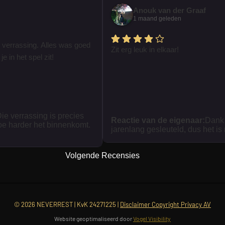
Anouk van der Graaf
1 maand geleden
 verrassing. Alles was goed
Zit erg leuk in elkaar!
je in het spel zit!
ie verrassing is precies
Reactie van de eigenaar:
Dank 
oe harder het binnenkomt.
jarenlang gesleuteld, dus het is
Volgende Recensies
© 2026 NEVERREST | KvK 24271225 |
Disclaimer Copyright Privacy AV
Website geoptimaliseerd door
Vogel Visibility