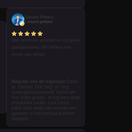
Sander Peters
1 maand geleden
Wat een leuke activiteit en erg goed
georganiseerd. We hebben een
mooie dag gehad.
Reactie van de eigenaar:
Dank
je, Sander. Dat "erg" in "erg
goed georganiseerd" lezen we
hier extra graag - er ligt een strak
draaiboek onder, juist zodat
jullie daar niets van merken en
gewoon in het verhaal kunnen
stappen.