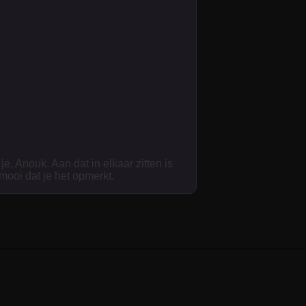
je, Anouk. Aan dat in elkaar zitten is
 mooi dat je het opmerkt.