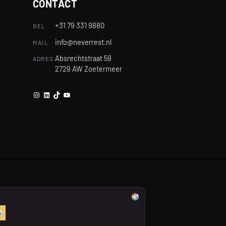
CONTACT
+31 79 331 9880
BEL
info@neverrest.nl
MAIL
Absrechtstraat 59
ADRES
2729 AW Zoetermeer
Instagram
LinkedIn
TikTok
YouTube