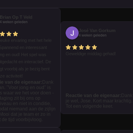
Brian Op T Veld
4 weken geleden
José Van Gorkum
4 weken geleden
leuke ervaring met het hele
Spannend en interessant
Geweldige middag gehad!
ong en oud! Het spel was
tgedacht en interactief. De
iegt voorbij als je bezig bent
e activiteit!
ie van de eigenaar:
Dank
ian. "Voor jong en oud" is
s waar we het voor doen -
Reactie van de eigenaar:
Dank
daging zit bij ons op
je wel, Jose. Kort maar krachtig.
iveau en niet in conditie,
Tot een volgende keer.
zodat niemand aan de zijlijn
 Mooi dat je team er zo in
t de tijd voorbijvloog.