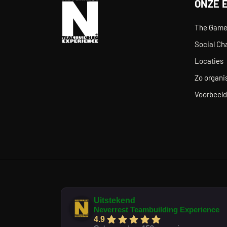
ONZE 
The Gam
Social Ch
Locaties
Zo organis
Voorbeeld
Uitstekend
Neverrest Teambuilding Experience
4.9