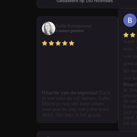
Gebaseerd op 150 recensies
Sofie Kempeneer
3 weken geleden
Super 
team. 
voor j
goed ui
tijd vl
met dez
React
je, Br
Reactie van de eigenaar:
Dank
precie
je wel voor de vijf sterren, Sofie.
de uit
Mocht je nog iets kwijt willen
breinn
over wat de dag met jullie team
juist 
deed, dan lees ik het graag.
staat.
zat da