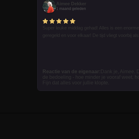
Aimee Dekker
1 maand geleden
Super leuke middag gehad! Alles is een enorme
geregeld en voor elkaar! De tijd vliegt voorbij als 
Reactie van de eigenaar:
Dank je, Aimee. D
de bedoeling - hoe minder je vooraf weet, h
Fijn dat alles voor jullie klopte.