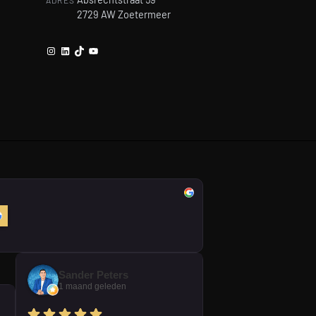
2729 AW Zoetermeer
Instagram
LinkedIn
TikTok
YouTube
Sander Peters
1 maand geleden