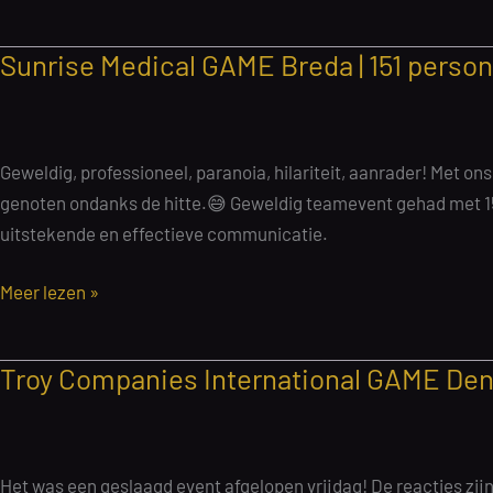
Family
Brewers
Sunrise Medical GAME Breda | 151 persone
Game
Haarlem
|
80
Geweldig, professioneel, paranoia, hilariteit, aanrader! Met 
personen
genoten ondanks de hitte.😅 Geweldig teamevent gehad met 15
|
uitstekende en effectieve communicatie.
25
maart
Sunrise
Meer lezen »
2026
Medical
GAME
Troy Companies International GAME Den 
Breda
|
151
personen
Het was een geslaagd event afgelopen vrijdag! De reacties zijn