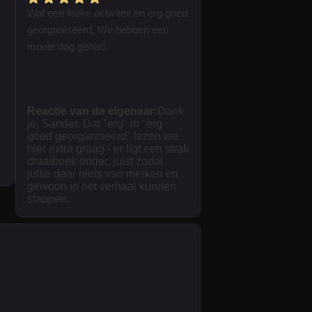
Wat een leuke activiteit en erg goed
georganiseerd. We hebben een
mooie dag gehad.
Reactie van de eigenaar:
Dank
je, Sander. Dat "erg" in "erg
goed georganiseerd" lezen we
hier extra graag - er ligt een strak
draaiboek onder, juist zodat
jullie daar niets van merken en
gewoon in het verhaal kunnen
stappen.