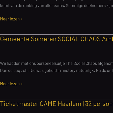
|
komt van de ranking van alle teams. Sommige deelnemers zijn 
19
juni
Troy
Meer lezen »
2026
Companies
International
Gemeente Someren SOCIAL CHAOS Arnhem
GAME
Den
Bosch
|
Wij hadden met ons personeelsuitje The Social Chaos afgenom
128
Dan de dag zelf. Die was gehuld in mistery natuurlijk. Na de uit
personen
|
Gemeente
Meer lezen »
26
Someren
september
SOCIAL
Ticketmaster GAME Haarlem | 32 person
2025
CHAOS
Arnhem