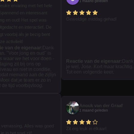
1 maand geleden
leuke ervaring met het hele
Spannend en interessant
Geweldige middag gehad!
ong en oud! Het spel was
tgedacht en interactief. De
iegt voorbij als je bezig bent
e activiteit!
ie van de eigenaar:
Dank
ian. "Voor jong en oud" is
s waar we het voor doen -
Reactie van de eigenaar:
Dank
daging zit bij ons op
je wel, Jose. Kort maar krachtig.
iveau en niet in conditie,
Tot een volgende keer.
zodat niemand aan de zijlijn
 Mooi dat je team er zo in
t de tijd voorbijvloog.
Anouk van der Graaf
1 maand geleden
 verrassing. Alles was goed
Zit erg leuk in elkaar!
je in het spel zit!