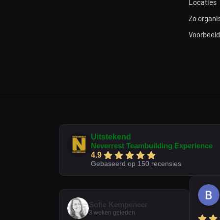
Locaties
Zo organis
Voorbeeld
Uitstekend
Neverrest Teambuilding Experience
4.9
Gebaseerd op 150 recensies
Sofie Kempeneer
3 weken geleden