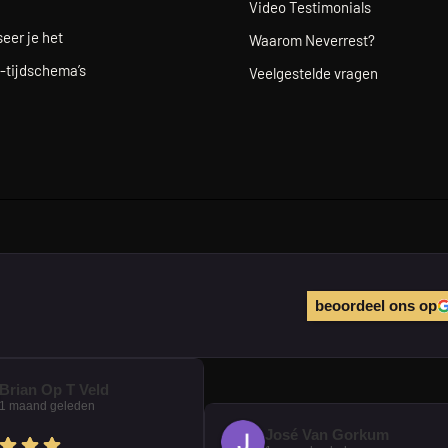
Video Testimonials
eer je het
Waarom Neverrest?
-tijdschema’s
Veelgestelde vragen
beoordeel ons op
Brian Op T Veld
1 maand geleden
José Van Gorkum