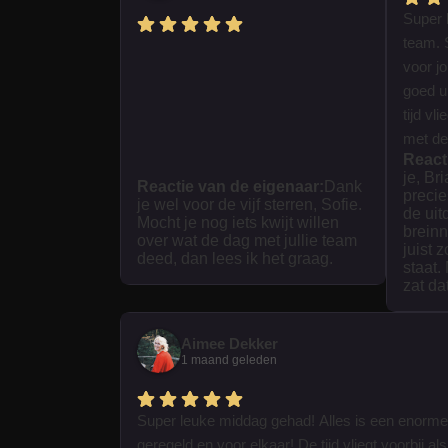
Super 
team. 
voor j
goed ui
tijd vl
met dez
React
je, Br
Reactie van de eigenaar:
Dank
precie
je wel voor de vijf sterren, Sofie.
de uit
Mocht je nog iets kwijt willen
breinn
over wat de dag met jullie team
juist 
deed, dan lees ik het graag.
staat.
zat da
Aimee Dekker
1 maand geleden
Super leuke middag gehad! Alles is een enorme
geregeld en voor elkaar! De tijd vliegt voorbij als 