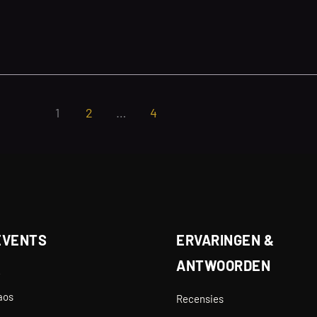
1
2
…
4
EVENTS
ERVARINGEN &
ANTWOORDEN
e
aos
Recensies