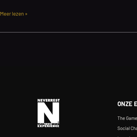
11
juli
ProRail
Meer lezen »
2025
GAME
in
Den
Bosch
|
23
personen
|
3
april
ONZE 
2025
The Gam
Social Ch