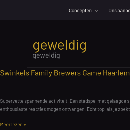
Ga
Concepten
Ons aanb
naar
de
inhoud
geweldig
geweldig
Swinkels Family Brewers Game Haarlem |
Supervette spannende activiteit. Een stadspel met gelaagde sp
enthousiaste reacties mogen ontvangen. Echt top, als je zoek
Swinkels
Meer lezen »