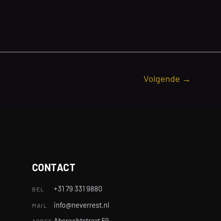
Volgende
→
CONTACT
+31 79 331 9880
BEL
info@neverrest.nl
MAIL
Absrechtstraat 59
ADRES