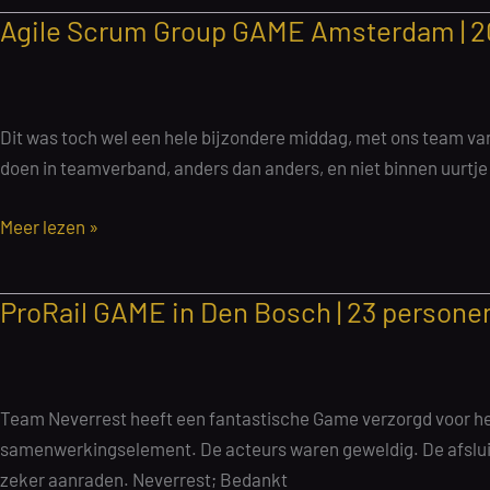
Ondernemingen
Agile Scrum Group GAME Amsterdam | 20 
B001
SOCIAL
CHAOS
Sloterdijk
Dit was toch wel een hele bijzondere middag, met ons team van 
|
doen in teamverband, anders dan anders, en niet binnen uurtje kl
100
personen
Agile
Meer lezen »
|
Scrum
9
Group
ProRail GAME in Den Bosch | 23 personen 
september
GAME
2025
Amsterdam
|
20
Team Neverrest heeft een fantastische Game verzorgd voor het
personen
samenwerkingselement. De acteurs waren geweldig. De afsluit
|
zeker aanraden. Neverrest; Bedankt