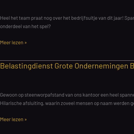
|
104
Heel het team praat nog over het bedrijfsuitje van dit jaar! S
personen
onderdeel van het spel?
|
12
Ticketmaster
Meer lezen »
september
GAME
2025
Haarlem
Belastingdienst Grote Ondernemingen B
|
32
personen
|
Gewoon op steenworpafstand van ons kantoor een heel spanne
11
Hilarische afsluiting, waarin zoveel mensen op naam werden g
september
2025
Belastingdienst
Meer lezen »
Grote