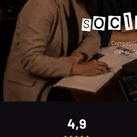
Competiti
met profe
4,9