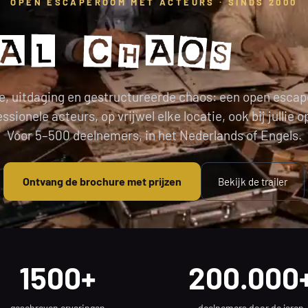
OPEN ESCAPEROOM MET ACTEURS · SINDS 2000
Socia
e, uitdaging en gestructureerde chaos: een open escap
ssionele acteurs, op vrijwel elke locatie, ook bij jullie o
Voor 5–500 deelnemers, in het Nederlands of Engels.
Ontvang de brochure met prijzen
Bekijk de trailer
1500+
200.000
geschreven ervaringen
deelnemers door de jaren