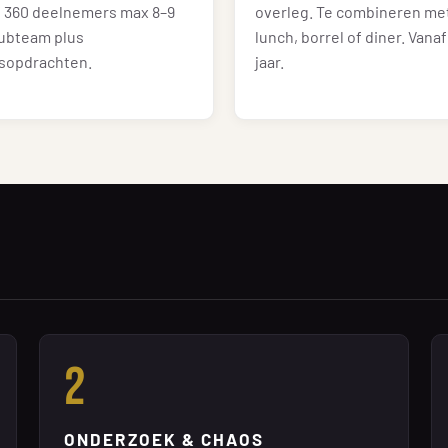
f 360 deelnemers max 8–9
overleg. Te combineren me
subteam plus
lunch, borrel of diner. Vanaf
sopdrachten.
jaar.
2
ONDERZOEK & CHAOS