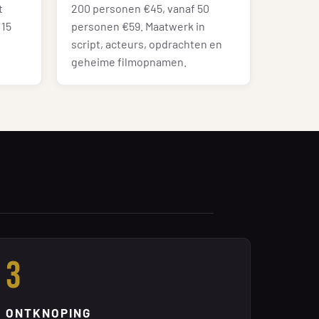
t
200 personen €45, vanaf 50
 15
personen €59. Maatwerk in
script, acteurs, opdrachten en
geheime filmopnamen.
3
ONTKNOPING