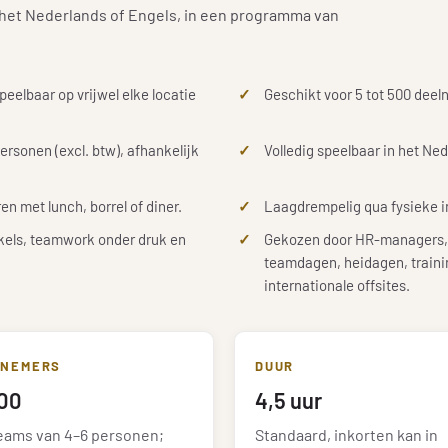
in het Nederlands of Engels, in een programma van
eelbaar op vrijwel elke locatie
Geschikt voor 5 tot 500 deel
ersonen (excl. btw), afhankelijk
Volledig speelbaar in het Ned
en met lunch, borrel of diner.
Laagdrempelig qua fysieke in
kkels, teamwork onder druk en
Gekozen door HR-managers, 
teamdagen, heidagen, trainin
internationale offsites.
LNEMERS
DUUR
00
4,5 uur
eams van 4–6 personen;
Standaard, inkorten kan in