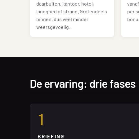
daarbuiten, kantoor, hotel,
vana
landgoed of strand. Grotendeels
per 
binnen, dus veel minder
bonu
weersgevoelig.
De ervaring: drie fases
1
BRIEFING