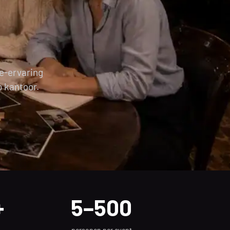
l Chaos, ope
e-ervaring
p kantoor.
+
5–500
personen per event