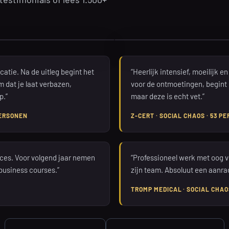
catie. Na de uitleg begint het
“Heerlijk intensief, moeilijk e
m dat je laat verbazen,
voor de ontmoetingen, begint
p.”
maar deze is echt vet.”
PERSONEN
Z-CERT · SOCIAL CHAOS · 53 P
ces. Voor volgend jaar nemen
“Professioneel werk met oog v
business courses.”
zijn team. Absoluut een aanrad
TROMP MEDICAL · SOCIAL CHAO