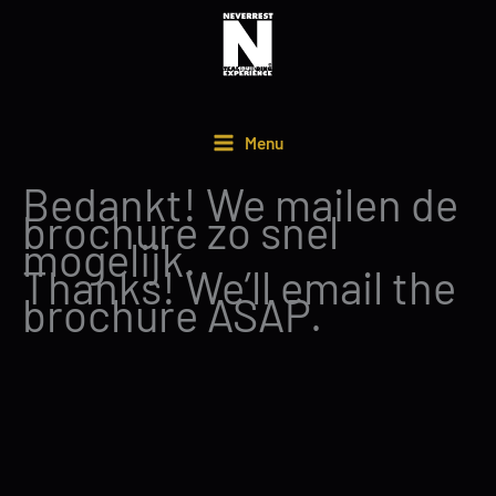
Ga
naar
de
inhoud
Menu
Bedankt! We mailen de
brochure zo snel
mogelijk.
Thanks! We’ll email the
brochure ASAP.