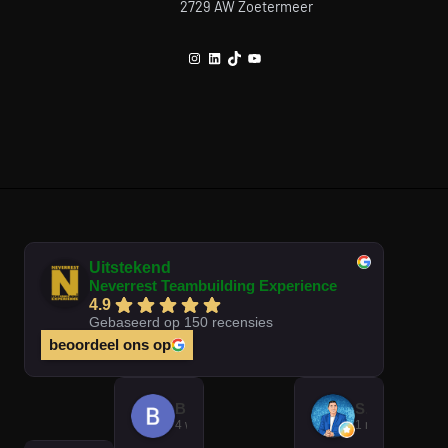
2729 AW Zoetermeer
Instagram
LinkedIn
TikTok
YouTube
Uitstekend
Neverrest Teambuilding Experience
4.9
Gebaseerd op 150 recensies
beoordeel ons op
Brian Op T Veld
Sander Peters
4 weken geleden
1 maand gelede